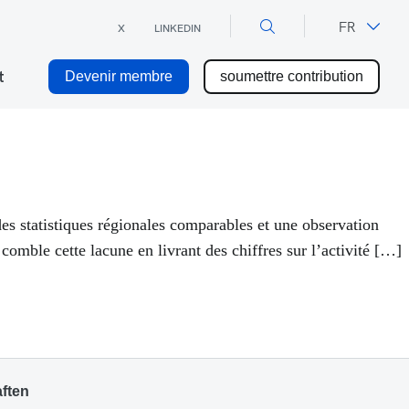
×
DE
FR
X
LINKEDIN
t
Devenir membre
soumettre contribution
es statistiques régionales comparables et une observation
comble cette lacune en livrant des chiffres sur l’activité […]
ften