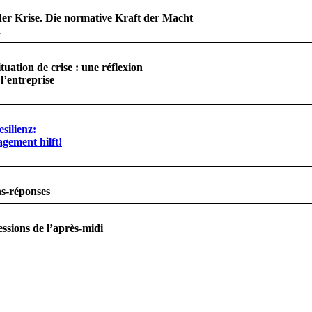
er Krise. Die normative Kraft der Macht
a
situation de crise : une réflexion
l’entreprise
esilienz:
ement hilft!
ns-réponses
ssions de l’après-midi