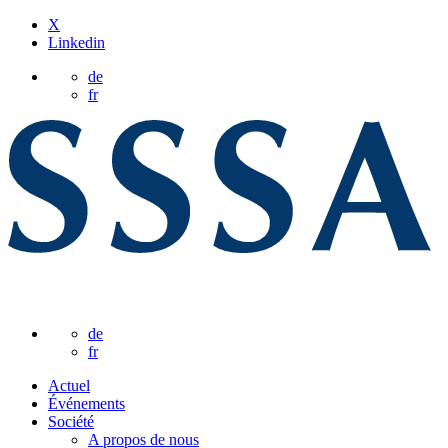
X
Linkedin
de
fr
de
fr
Actuel
Événements
Société
A propos de nous