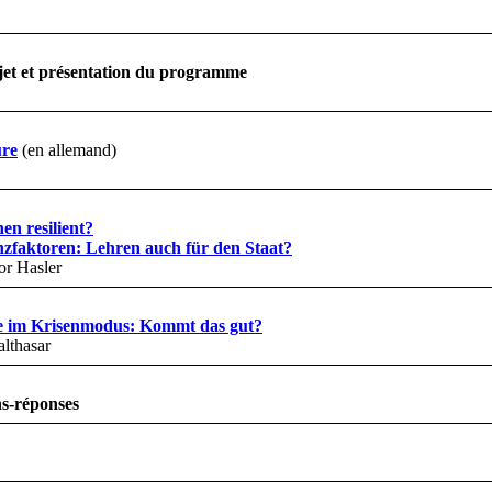
jet et présentation du programme
ure
(en allemand)
n resilient?
nzfaktoren: Lehren auch für den Staat?
or Hasler
 im Krisenmodus: Kommt das gut?
althasar
ns-réponses