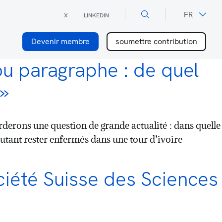
×
DE
FR
X
LINKEDIN
Devenir membre
soumettre contribution
u paragraphe : de quel
 »
derons une question de grande actualité : dans quelle
autant rester enfermés dans une tour d’ivoire
iété Suisse des Sciences