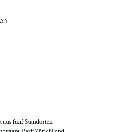
nen
t aus fünf Standorten
novaare, Park Zürich) und