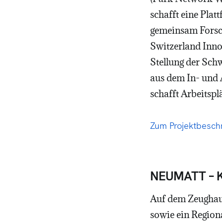
schafft eine Pla
gemeinsam Forsch
Switzerland Inno
Stellung der Sch
aus dem In- und 
schafft Arbeitsp
Z
um Projektbesc
NEUMATT –
Auf dem Zeughaus
sowie ein Region