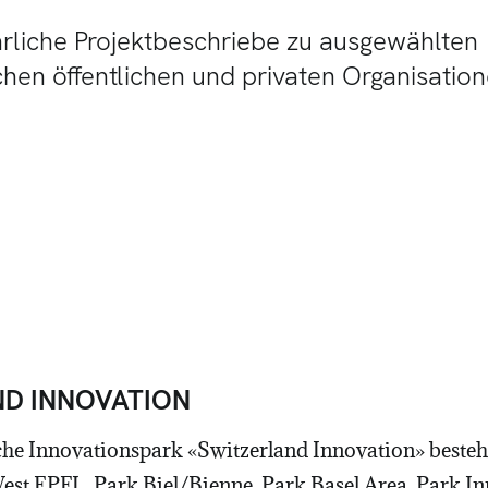
ührliche Projektbeschriebe zu ausgewählten
chen öffentlichen und privaten Organisatio
ND INNOVATION
he Innovationspark «Switzerland Innovation» besteh
st EPFL, Park Biel/Bienne, Park Basel Area, Park In