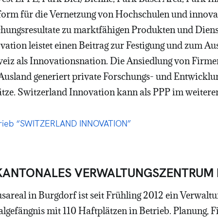
ttform für die Vernetzung von Hochschulen und inno
ungsresultate zu marktfähigen Produkten und Dienst
vation leistet einen Beitrag zur Festigung und zum A
weiz als Innovationsnation. Die Ansiedlung von Firm
Ausland generiert private Forschungs- und Entwicklu
lätze. Switzerland Innovation kann als PPP im weiter
hrieb “SWITZERLAND INNOVATION”
 KANTONALES VERWALTUNGSZENTRUM
areal in Burgdorf ist seit Frühling 2012 ein Verwal
algefängnis mit 110 Haftplätzen in Betrieb. Planung, 