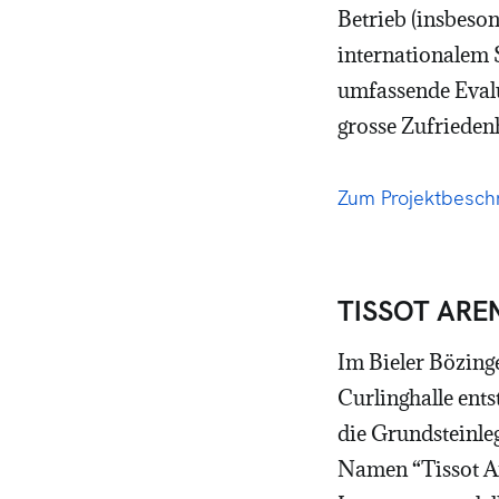
Betrieb (insbeso
internationalem 
umfassende Evalu
grosse Zufriedenh
Zum Projektbesc
TISSOT AREN
Im Bieler Bözing
Curlinghalle ent
die Grundsteinleg
Namen “Tissot Ar