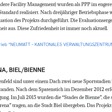
ndere Facility Management) wurden als PPP im enger
Standard realisiert. Nach dreijähriger Betriebsphase 
ation des Projekts durchgeführt. Die Evaluationserge
eit aus. Diese Zufriedenheit ist immer noch aktuell.
hrieb “NEUMATT – KANTONALES V
ERWALTUNGSZENTRU
A, BIEL/BIENNE
enfeld sind unter einem Dach zwei neue Sportstadien i
standen. Nach dem Spatenstich im Dezember 2012 erf
ung. Im Juli 2015 wurden die “Stades de Bienne”, die 
ena” tragen, an die Stadt Biel übergeben. Das Projekt