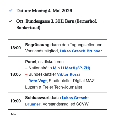
Datum: Montag 4. Mai 2026
Ort: Bundesgasse 3, 3011 Bern (Bernerhof,
Bankettsaal)
Begrüssung
durch den Tagungsleiter und
18:00
Vorstandsmitglied,
Lukas Gresch-Brunner
Panel
, es diskutieren:
– Nationalrätin
Min Li Marti (SP, ZH)
18:05
–
Bundeskanzler
Viktor Rossi
–
, Studienleiter Digital MAZ
Reto Vogt
Luzern & Freier Tech-Journalist
Schlusswort
durch
Lukas Gresch-
19:00
, Vorstandsmitglied SGVW
Brunner
Ab