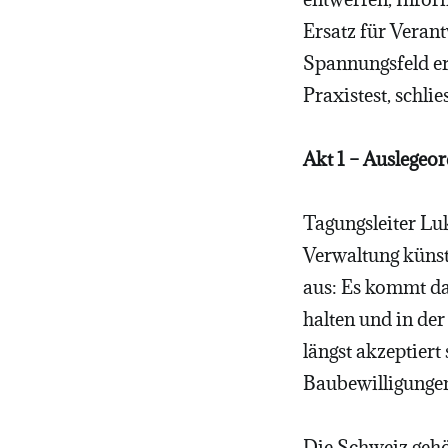
Ersatz für Veran
Spannungsfeld er
Praxistest, schli
Akt 1 – Auslegeor
Tagungsleiter Luk
Verwaltung künstl
aus: Es kommt da
halten und in de
längst akzeptiert
Baubewilligungen
Die Schweiz gehö