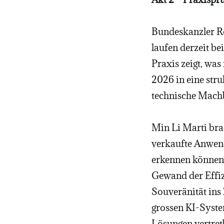
Bundeskanzler Ro
laufen derzeit be
Praxis zeigt, wa
2026 in eine str
technische Machb
Min Li Marti bra
verkaufte Anwend
erkennen können,
Gewand der Effizi
Souveränität ins
grossen KI-Syste
Lösungen vertret