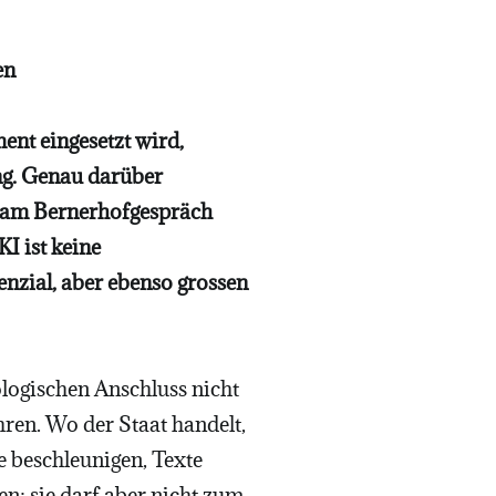
en
ent eingesetzt wird,
ng. Genau darüber
i am Bernerhofgespräch
I ist keine
nzial, aber ebenso grossen
ologischen Anschluss nicht
hren. Wo der Staat handelt,
e beschleunigen, Texte
n; sie darf aber nicht zum