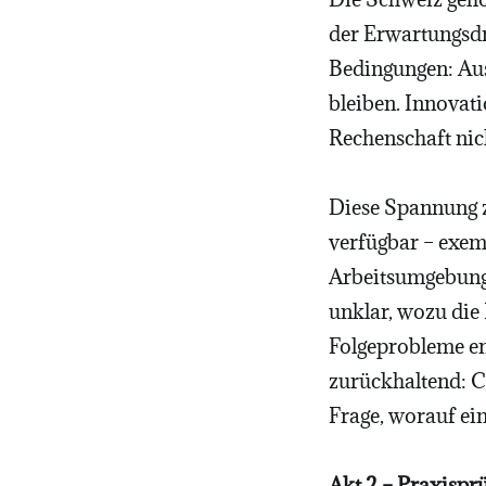
der Erwartungsdr
Bedingungen: Aus
bleiben. Innovati
Rechenschaft nic
Diese Spannung z
verfügbar – exem
Arbeitsumgebunge
unklar, wozu die
Folgeprobleme en
zurückhaltend: Co
Frage, worauf ein
Akt 2 – Praxispr