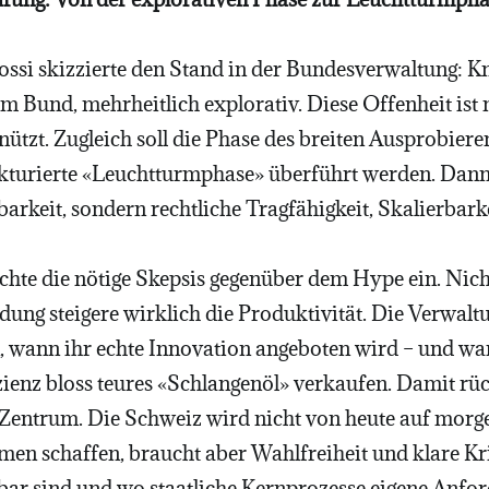
ssi skizzierte den Stand in der Bundesverwaltung: K
im Bund, mehrheitlich explorativ. Diese Offenheit ist nö
s nützt. Zugleich soll die Phase des breiten Ausprobi
ukturierte «Leuchtturmphase» überführt werden. Dann
arkeit, sondern rechtliche Tragfähigkeit, Skalierbark
chte die nötige Skepsis gegenüber dem Hype ein. Nicht
ung steigere wirklich die Produktivität. Die Verwalt
 wann ihr echte Innovation angeboten wird – und w
enz bloss teures «Schlangenöl» verkaufen. Damit rück
 Zentrum. Die Schweiz wird nicht von heute auf morge
men schaffen, braucht aber Wahlfreiheit und klare Kr
bar sind und wo staatliche Kernprozesse eigene Anford