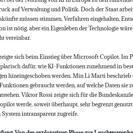
uck auf Verwaltung und Politik. Doch der Staat arbei
künfte müssen stimmen, Verfahren eingehalten, Ent
on ist nötig, aber ein Eigenleben der Technologie wär
ht vereinbar.
eigte sich beim Einstieg über Microsoft Copilot. Im P
plarisch dafür, wie KI-Funktionen zunehmend in bes
n hineingeschoben werden. Min Li Marti beschrieb di
 Funktionen gebraucht werden, auf welche Daten sie z
tstehen. Viktor Rossi zeigte sich für die Bundeskanzl
pilot werde, soweit überhaupt, sehr begrenzt genutzt;
 System intransparent zugreife.
üfung: Von der explorativen Phase zur Leuchtturmph