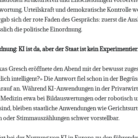
twortung, Urteilskraft und demokratische Kontrolle 
gab sich der rote Faden des Gesprächs: zuerst die Au
esslich die politische Einordnung.
dnung: KI ist da, aber der Staat ist kein Experimentier
as Gresch eröffnete den Abend mit der bewusst zugespi
ich intelligent?» Die Antwort fiel schon in der Begrü
rauf an. Während KI-Anwendungen in der Privatwirts
r Medizin etwa bei Bildauswertungen oder robotisch un
 sind, bleiben staatliche Anwendungen wie Gerichtsurt
 oder Stimmauszählungen schwer vorstellbar.
rt bei der Nutzung von KI in Europa zu den führende