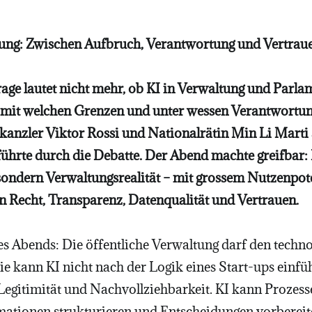
tung: Zwischen Aufbruch, Verantwortung und Vertrau
rage lautet nicht mehr, ob KI in Verwaltung und Parlam
 mit welchen Grenzen und unter wessen Verantwortu
anzler Viktor Rossi und Nationalrätin Min Li Mart
ührte durch die Debatte. Der Abend machte greifbar: K
ondern Verwaltungsrealität – mit grossem Nutzenpote
 Recht, Transparenz, Datenqualität und Vertrauen.
es Abends: Die öffentliche Verwaltung darf den techn
ie kann KI nicht nach der Logik eines Start-ups einfü
 Legitimität und Nachvollziehbarkeit. KI kann Prozess
mationen strukturieren und Entscheidungen vorbereite