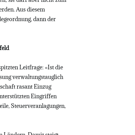
werden. Aus diesem
slegeordnung, dann der
feld
tzten Leitfrage: «Ist die
ssung verwaltungstauglich
chaft rasant Einzug
terstützten Eingriffen
eile, Steuerveranlagungen,
n Ländern. Damit steigt