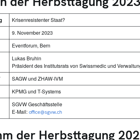
n der Herbsttagung 202
g
Krisenresistenter Staat?
9. November 2023
Eventforum, Bern
Lukas Bruhin
Präsident des Institutsrats von Swissmedic und Verwaltu
W
SAGW und ZHAW-IVM
KPMG und T-Systems
SGVW Geschäftsstelle
E-Mail:
office@sgvw.ch
m der Herbsttagung 20