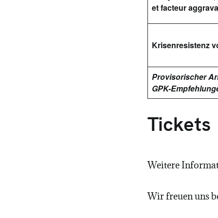
et facteur aggrava
Krisenresistenz v
Provisorischer Arb
GPK-Empfehlung
Tickets
Weitere Informat
Wir freuen uns be