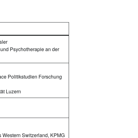
sler
e und Psychotherapie an der
face Politikstudien Forschung
tät Luzern
es Western Switzerland, KPMG