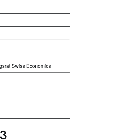
3
ngsrat Swiss Economics
23