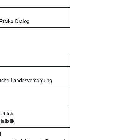
 Risiko-Dialog
ftliche Landesversorgung
Ulrich
atistik
i