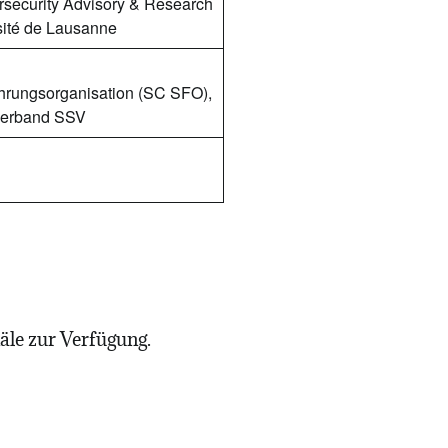
ersecurity Advisory & Research
ité de Lausanne
hrungsorganisation (SC SFO),
verband SSV
äle zur Verfügung.