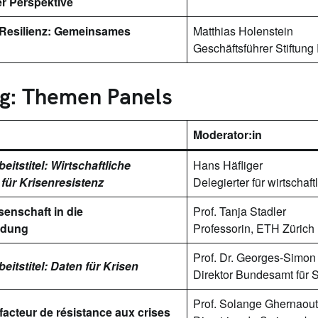
r Perspektive
 Resilienz: Gemeinsames
Matthias Holenstein
Geschäftsführer Stiftung
g: Themen Panels
Moderator:in
eitstitel: Wirtschaftliche
Hans Häfliger
für Krisenresistenz
Delegierter für wirtscha
enschaft in die
Prof. Tanja Stadler
ndung
Professorin, ETH Zürich
Prof. Dr. Georges-Simon 
eitstitel: Daten für Krisen
Direktor Bundesamt für St
Prof. Solange Ghernaout
facteur de résistance aux crises