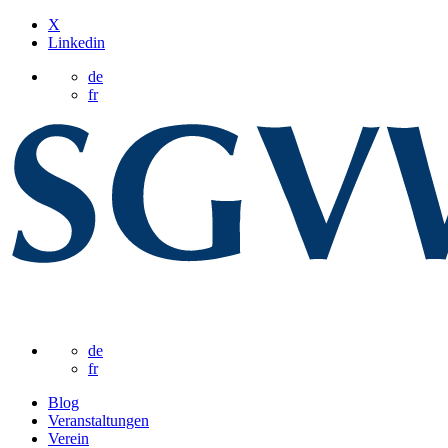
X
Linkedin
de
fr
de
fr
Blog
Veranstaltungen
Verein