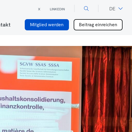
×
DE
X
LINKEDIN
FR
takt
Mitglied werden
Beitrag einreichen