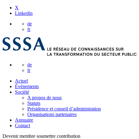
X
Linkedin
de
fr
de
fr
Actuel
Événements
Société
A propos de nous
Statuts
Présidence et conseil d’administration
Organisations partenaires
Annuaire
Contact
Devenir membre
soumettre contribution