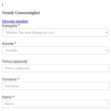
i
Vorteile Gönnermitglied
Devenir membre
Neues
Kategorie
*
Mitglied
Formular
Anrede
*
Firma (optional)
Vorname
*
Name
*