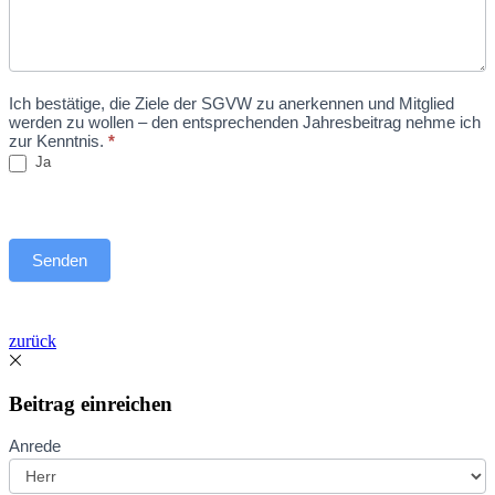
Ich bestätige, die Ziele der SGVW zu anerkennen und Mitglied
werden zu wollen – den entsprechenden Jahresbeitrag nehme ich
zur Kenntnis.
*
Ja
Senden
zurück
Beitrag einreichen
Beitrag
Anrede
einreichen