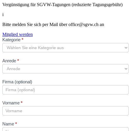
Vergünstigung für SGVW-Tagungen (reduzierte Tagungsgebühr)
i
Bitte melden Sie sich per Mail über
office@sgvw.ch
an
Mitglied werden
Neues
Kategorie
*
Mitglied
Formular
Anrede
*
Firma (optional)
Vorname
*
Name
*