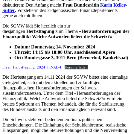
diskutieren: Den Anfang macht
Frau Bundesrätin
Karin Keller-
Sutter
,
Vorsteherin des Eidgenössischen Finanzdepartements –
gerne auch mit Ihnen.
Die SGVW lädt Sie herzlich ein zur
diesjährigen
Herbsttagung
zum Thema
«Herausforderungen der
Finanzpolitik: Welche Antworten liefert die Schweiz?»
.
Datum: Donnerstag 14. November 2024
Uhrzeit: 14:15 bis 18:00 Uhr, anschliessend Apéro
Ort: Bundesgasse 3, 3011 Bern (Bernerhof, Bankettsaal)
Flyer_Herbsttagung_2024_FINAL-1
Herunterladen
Die Herbsttagung am 14.11.2024 der SGVW bietet eine einmalige
Gelegenheit, sich mit den aktuellen und zukünftigen
finanzpolitischen Herausforderungen der Schweiz
auseinanderzusetzen. Unter dem Titel
«
Herausforderungen der
Finanzpolitik: Welche Antworten liefert die Schweiz?
»
wird ein
breites Spektrum an Themen behandelt, die für die Stabilisierung
des Bundeshaushalts und den Finanzausgleich relevant sind.
Die Schweiz steht vor bedeutenden finanzpolitischen
Entscheidungen. Die Einhaltung der Schuldenbremse, realistische
Einsparungen, mögliche Steuererhöhungen und die Neuverteilung