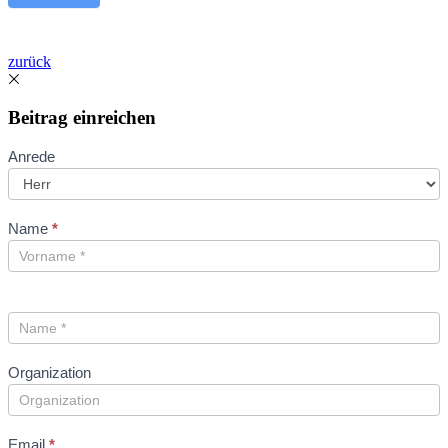
zurück
Beitrag einreichen
Beitrag
Anrede
einreichen
Name
*
Organization
Email
*