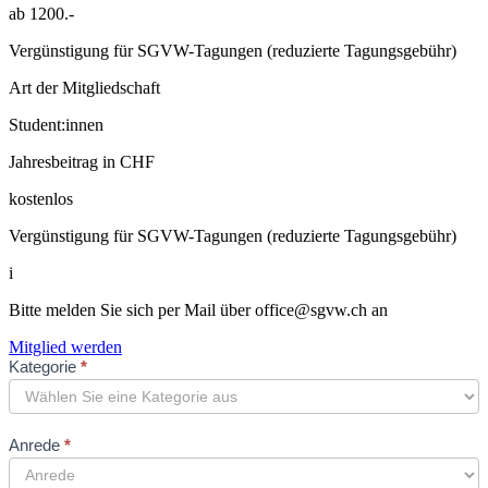
ab 1200.-
Vergünstigung für SGVW-Tagungen (reduzierte Tagungsgebühr)
Art der Mitgliedschaft
Student:innen
Jahresbeitrag in CHF
kostenlos
Vergünstigung für SGVW-Tagungen (reduzierte Tagungsgebühr)
i
Bitte melden Sie sich per Mail über
office@sgvw.ch
an
Mitglied werden
Neues
Kategorie
*
Mitglied
Formular
Anrede
*