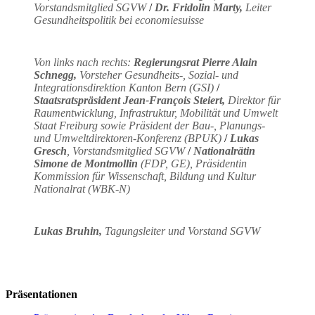
Vorstandsmitglied SGVW
/
Dr. Fridolin Marty,
Leiter
Gesundheitspolitik bei economiesuisse
Von links nach rechts:
Regierungsrat Pierre Alain
Schnegg,
V
orsteher Gesundheits-, Sozial- und
Integrationsdirektion Kanton Bern (GSI)
/
Staatsratspräsident Jean-François Steiert,
Direktor für
Raumentwicklung, Infrastruktur, Mobilität und Umwelt
Staat Freiburg sowie Präsident der Bau-, Planungs-
und Umweltdirektoren-Konferenz (BPUK)
/
Lukas
Gresch
, Vorstandsmitglied SGVW
/
Nationalrätin
Simone de Montmollin
(FDP, GE), Präsidentin
Kommission für Wissenschaft, Bildung und Kultur
Nationalrat (WBK-N)
Lukas Bruhin,
Tagungsleiter und Vorstand SGVW
Präsentationen