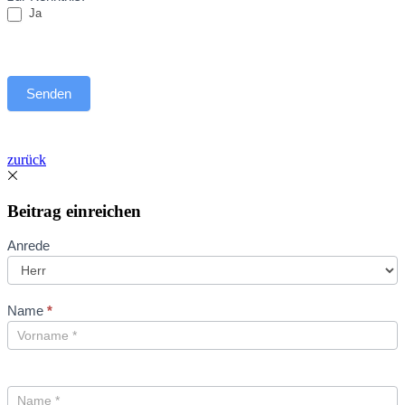
Ja
Senden
zurück
Beitrag einreichen
Beitrag
Anrede
einreichen
Name
*