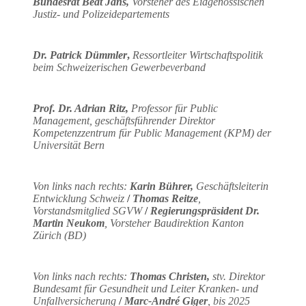
Bundesrat Beat Jans,
Vorsteher des Eidgenössischen
Justiz- und Polizeidepartements
Dr. Patrick Dümmler
,
Ressortleiter Wirtschaftspolitik
beim Schweizerischen Gewerbeverband
Prof. Dr. Adrian Ritz,
Professor für Public
Management, geschäftsführender Direktor
Kompetenzzentrum für Public Management (KPM) der
Universität Bern
Von links nach rechts:
Karin Bührer,
Geschäftsleiterin
Entwicklung Schweiz
/
Thomas Reitze
,
Vorstandsmitglied SGVW
/
Regierungspräsident Dr.
Martin Neukom
, Vorsteher Baudirektion Kanton
Zürich (BD)
Von links nach rechts:
Thomas Christen,
stv. Direktor
Bundesamt für Gesundheit und Leiter Kranken- und
Unfallversicherung
/
Marc-André Giger
, bis 2025