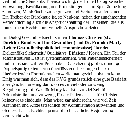
verbindliche Standards. Ebenso wichtig: der frühe Dialog zwischen
Verwaltung, Bevölkerung und Projektträgern – um Spielräume klug
zu nutzen, Missbräuche zu begrenzen und Vertrauen aufzubauen.
Ein Treiber der Bürokratie ist, so Neukom, neben der zunehmenden
Verrechtlichung auch die Anspruchshaltung der Einzelnen, die aus
immer mehr Rechten individuelle Ansprüche ableiten.
Im Dialog Gesundheitsrecht stritten
Thomas Christen
(stv.
Direktor Bundesamt für Gesundheit)
und
Dr. Fridolin Marty
(Leiter Gesundheitspolitik bei economiesuisse)
über den
Zielkonflikt Sicherheit / Qualität vs. Effizienz / Kosten. Ein Teil der
administrativen Last ist systemimmanent, weil Patientensicherheit
und Transparenz ihren Preis haben. Gleichzeitig gibt es unnötige
Doppelspurigkeiten – von überflüssigen Leistungen bis zu
überbordenden Formularwelten –, die man gezielt abbauen kann.
Einig war man sich, dass das KVG grundsätzlich eine gute Basis ist,
aber gänzlich uneinig darin, ob es zu viel oder zu wenig
Regulierung gibt. Was für Marty klar ist – zu viel Zeit für
Administration und zu wenig für die Patienten – ist für Christen
keineswegs eindeutig. Man wisse gar nicht recht, wie viel Zeit
Ärztinnen und Ärzte tatsächlich für Administration aufwenden und
ob diese Last tatsächlich primär durch staatliche Regulierung
verursacht wird.