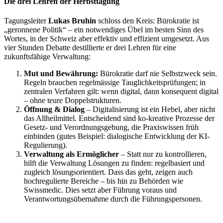
Die drei Lehren der Herbsttagung
Tagungsleiter
Lukas Bruhin
schloss den Kreis: Bürokratie ist
„geronnene Politik“ – ein notwendiges Übel im besten Sinn des
Wortes, in der Schweiz aber effektiv und effizient umgesetzt. Aus
vier Stunden Debatte destillierte er drei Lehren für eine
zukunftsfähige Verwaltung:
Mut und Bewährung:
Bürokratie darf nie Selbstzweck sein.
Regeln brauchen regelmässige Tauglichkeitsprüfungen; in
zentralen Verfahren gilt: wenn digital, dann konsequent digital
– ohne teure Doppelstrukturen.
Öffnung & Dialog
– Digitalisierung ist ein Hebel, aber nicht
das Allheilmittel. Entscheidend sind ko-kreative Prozesse der
Gesetz- und Verordnungsgebung, die Praxiswissen früh
einbinden (gutes Beispiel: dialogische Entwicklung der KI-
Regulierung).
Verwaltung als Ermöglicher
– Statt nur zu kontrollieren,
hilft die Verwaltung Lösungen zu finden: regelbasiert und
zugleich lösungsorientiert. Dass das geht, zeigen auch
hochregulierte Bereiche – bis hin zu Behörden wie
Swissmedic. Dies setzt aber Führung voraus und
Verantwortungsübernahme durch die Führungspersonen.