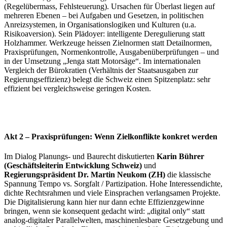
(Regelübermass, Fehlsteuerung). Ursachen für Überlast liegen auf
mehreren Ebenen – bei Aufgaben und Gesetzen, in politischen
Anreizsystemen, in Organisationslogiken und Kulturen (u.a.
Risikoaversion). Sein Plädoyer: intelligente Deregulierung statt
Holzhammer. Werkzeuge heissen Zielnormen statt Detailnormen,
Praxisprüfungen, Normenkontrolle, Ausgabenüberprüfungen – und
in der Umsetzung „Jenga statt Motorsäge“. Im internationalen
Vergleich der Bürokratien (Verhältnis der Staatsausgaben zur
Regierungseffizienz) belegt die Schweiz einen Spitzenplatz: sehr
effizient bei vergleichsweise geringen Kosten.
Akt 2 – Praxisprüfungen: Wenn Zielkonflikte konkret werden
Im Dialog Planungs- und Baurecht diskutierten
Karin Bührer
(Geschäftsleiterin Entwicklung Schweiz)
und
Regierungspräsident Dr. Martin Neukom (ZH)
die klassische
Spannung Tempo vs. Sorgfalt / Partizipation. Hohe Interessendichte,
dichte Rechtsrahmen und viele Einsprachen verlangsamen Projekte.
Die Digitalisierung kann hier nur dann echte Effizienzgewinne
bringen, wenn sie konsequent gedacht wird: „digital only“ statt
analog-digitaler Parallelwelten, maschinenlesbare Gesetzgebung und