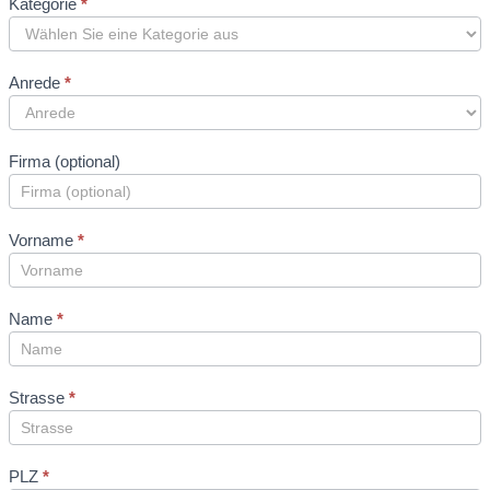
Neues
Kategorie
*
Mitglied
Formular
Anrede
*
Firma (optional)
Vorname
*
Name
*
Strasse
*
PLZ
*