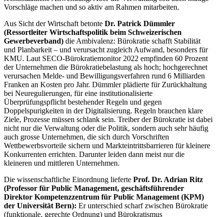
Vorschläge machen und so aktiv am Rahmen mitarbeiten.
Aus Sicht der Wirtschaft betonte
Dr. Patrick Dümmler
(Ressortleiter Wirtschaftspolitik beim Schweizerischen
Gewerbeverband)
die Ambivalenz: Bürokratie schafft Stabilität
und Planbarkeit – und verursacht zugleich Aufwand, besonders für
KMU. Laut SECO-Bürokratiemonitor 2022 empfinden 60 Prozent
der Unternehmen die Bürokratiebelastung als hoch; hochgerechnet
verursachen Melde- und Bewilligungsverfahren rund 6 Milliarden
Franken an Kosten pro Jahr. Dümmler plädierte für Zurückhaltung
bei Neuregulierungen, für eine institutionalisierte
Überprüfungspflicht bestehender Regeln und gegen
Doppelspurigkeiten in der Digitalisierung. Regeln brauchen klare
Ziele, Prozesse müssen schlank sein. Treiber der Bürokratie ist dabei
nicht nur die Verwaltung oder die Politik, sondern auch sehr häufig
auch grosse Unternehmen, die sich durch Vorschriften
Wettbewerbsvorteile sichern und Markteintrittsbarrieren für kleinere
Konkurrenten errichten. Darunter leiden dann meist nur die
kleineren und mittleren Unternehmen.
Die wissenschaftliche Einordnung lieferte
Prof. Dr. Adrian Ritz
(Professor für Public Management, geschäftsführender
Direktor Kompetenzzentrum für Public Management (KPM)
der Universität Bern):
Er unterschied scharf zwischen Bürokratie
(funktionale, gerechte Ordnung) und Bürokratismus