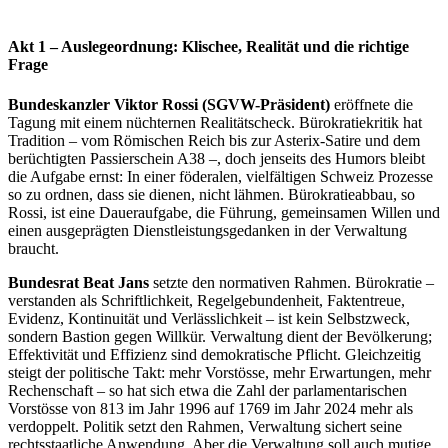
Akt 1 – Auslegeordnung: Klischee, Realität und die richtige
Frage
Bundeskanzler Viktor Rossi (SGVW-Präsident)
eröffnete die
Tagung mit einem nüchternen Realitätscheck. Bürokratiekritik hat
Tradition – vom Römischen Reich bis zur Asterix-Satire und dem
berüchtigten Passierschein A38 –, doch jenseits des Humors bleibt
die Aufgabe ernst: In einer föderalen, vielfältigen Schweiz Prozesse
so zu ordnen, dass sie dienen, nicht lähmen. Bürokratieabbau, so
Rossi, ist eine Daueraufgabe, die Führung, gemeinsamen Willen und
einen ausgeprägten Dienstleistungsgedanken in der Verwaltung
braucht.
Bundesrat Beat Jans
setzte den normativen Rahmen. Bürokratie –
verstanden als Schriftlichkeit, Regelgebundenheit, Faktentreue,
Evidenz, Kontinuität und Verlässlichkeit – ist kein Selbstzweck,
sondern Bastion gegen Willkür. Verwaltung dient der Bevölkerung;
Effektivität und Effizienz sind demokratische Pflicht. Gleichzeitig
steigt der politische Takt: mehr Vorstösse, mehr Erwartungen, mehr
Rechenschaft – so hat sich etwa die Zahl der parlamentarischen
Vorstösse von 813 im Jahr 1996 auf 1769 im Jahr 2024 mehr als
verdoppelt. Politik setzt den Rahmen, Verwaltung sichert seine
rechtsstaatliche Anwendung. Aber die Verwaltung soll auch mutige