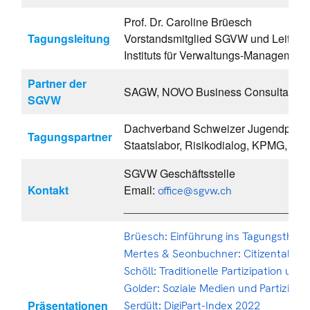
Prof. Dr. Caroline Brüesch
Tagungsleitung
Vorstandsmitglied SGVW und Leiterin
Instituts für Verwaltungs-Managemen
Partner der
SAGW, NOVO Business Consultants
SGVW
Dachverband Schweizer Jugendparlam
Tagungspartner
Staatslabor, Risikodialog, KPMG, Z
SGVW Geschäftsstelle
Kontakt
Email:
office@sgvw.ch
_____________________________
Brüesch: Einführung ins Tagungsthem
Mertes & Seonbuchner: Citizentalk
Schöll: Traditionelle Partizipation und 
Golder: Soziale Medien und Partizipat
Präsentationen
Serdült: DigiPart-Index 2022